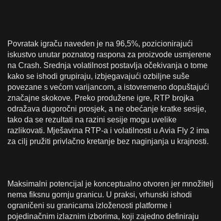
Povratak igraču naveden je na 96,5%, pozicionirajući
iskustvo unutar poznatog raspona za proizvode usmjerene
na Crash. Srednja volatilnost postavlja očekivanja o tome
kako se ishodi grupiraju, izbjegavajući ozbiljne suše
povezane s većom varijancom, a istovremeno dopuštajući
značajne skokove. Preko produžene igre, RTP brojka
odražava dugoročni prosjek, a ne obećanje kratke sesije,
tako da se rezultati na razini sesije mogu uvelike
razlikovati. Mješavina RTP-a i volatilnosti u Avia Fly 2 ima
za cilj pružiti privlačno kretanje bez naginjanja u krajnosti.
Maksimalni potencijal je konceptualno otvoren jer množitelj
nema fiksnu gornju granicu. U praksi, vrhunski ishodi
ograničeni su granicama izloženosti platforme i
pojedinačnim izlaznim izborima, koji zajedno definiraju