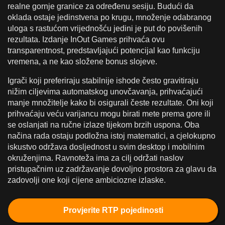
realne gornje granice za određenu sesiju. Budući da
oklada ostaje jedinstvena po krugu, množenje odabranog
uloga s rastućom vrijednošću jedini je put do povišenih
rezultata. Izdanje InOut Games prihvaća ovu
transparentnost, predstavljajući potencijal kao funkciju
vremena, a ne kao složene bonus slojeve.
Igrači koji preferiraju stabilnije ishode često gravitiraju
nižim ciljevima automatskog unovčavanja, prihvaćajući
manje množitelje kako bi osigurali česte rezultate. Oni koji
prihvaćaju veću varijancu mogu birati mete prema gore ili
se oslanjati na ručne izlaze tijekom brzih uspona. Oba
načina rada ostaju podložna istoj matematici, a cjelokupno
iskustvo održava dosljednost u svim desktop i mobilnim
okruženjima. Ravnoteža ima za cilj održati naslov
pristupačnim uz zadržavanje dovoljno prostora za glavu da
zadovolji one koji cijene ambiciozne izlaske.
Provjerite RTP pojedinosti