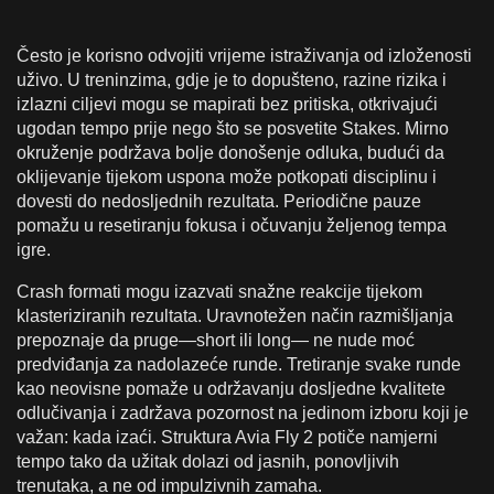
Često je korisno odvojiti vrijeme istraživanja od izloženosti
uživo. U treninzima, gdje je to dopušteno, razine rizika i
izlazni ciljevi mogu se mapirati bez pritiska, otkrivajući
ugodan tempo prije nego što se posvetite Stakes. Mirno
okruženje podržava bolje donošenje odluka, budući da
oklijevanje tijekom uspona može potkopati disciplinu i
dovesti do nedosljednih rezultata. Periodične pauze
pomažu u resetiranju fokusa i očuvanju željenog tempa
igre.
Crash formati mogu izazvati snažne reakcije tijekom
klasteriziranih rezultata. Uravnotežen način razmišljanja
prepoznaje da pruge—short ili long— ne nude moć
predviđanja za nadolazeće runde. Tretiranje svake runde
kao neovisne pomaže u održavanju dosljedne kvalitete
odlučivanja i zadržava pozornost na jedinom izboru koji je
važan: kada izaći. Struktura Avia Fly 2 potiče namjerni
tempo tako da užitak dolazi od jasnih, ponovljivih
trenutaka, a ne od impulzivnih zamaha.