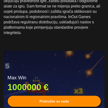
uključuju pravednost igre, zaštitu podataka i odgovorne
alate za igru. Sam format se ne mijenja preko granica, ali
uvjeti pristupa, podobnost i zaštita igrača oblikovani su
nacionalnim ili regionalnim pravilima. InOut Games
podržava reguliranu distribuciju, usklađujući naslov s
platformama koje primjenjuju standardne provjere
integriteta.
Max Win
1000000 €
Pridružite se sada