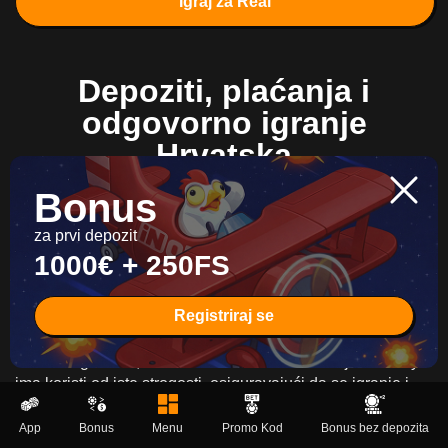
Igraj za Real
Depoziti, plaćanja i
odgovorno igranje
Hrvatska
Bonus
Tokovi plaćanja u reguliranim okruženjima naglašavaju
za prvi depozit
sljedivost, sigurnost i jasnoću pojmova. Depoziti i
1000€ + 250FS
povlačenja obično slijede korake provjere osmišljene za
zaštitu integriteta računa i ispunjavanje obveza
Registriraj se
usklađenosti. Jasni rokovi namire i dostupne povijesti
transakcija pružaju povjerenje u rukovanje sredstvima.
Unutar tog okvira, izravni Crash format kao što je Avia Fly 2
ima koristi od iste strogosti, osiguravajući da se igranje i
iskustva plaćanja čine kohezivnim.
App
Bonus
Menu
Promo Kod
Bonus bez depozita