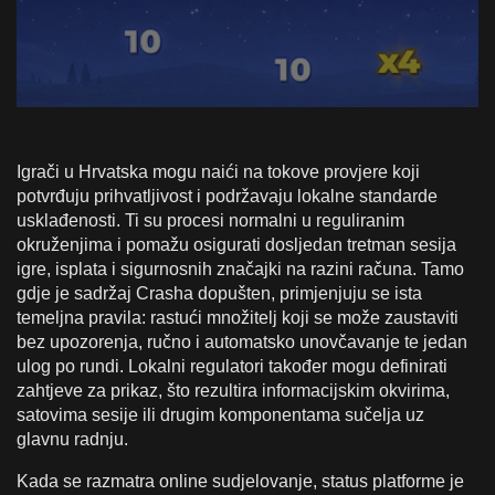
Igrači u Hrvatska mogu naići na tokove provjere koji
potvrđuju prihvatljivost i podržavaju lokalne standarde
usklađenosti. Ti su procesi normalni u reguliranim
okruženjima i pomažu osigurati dosljedan tretman sesija
igre, isplata i sigurnosnih značajki na razini računa. Tamo
gdje je sadržaj Crasha dopušten, primjenjuju se ista
temeljna pravila: rastući množitelj koji se može zaustaviti
bez upozorenja, ručno i automatsko unovčavanje te jedan
ulog po rundi. Lokalni regulatori također mogu definirati
zahtjeve za prikaz, što rezultira informacijskim okvirima,
satovima sesije ili drugim komponentama sučelja uz
glavnu radnju.
Kada se razmatra online sudjelovanje, status platforme je