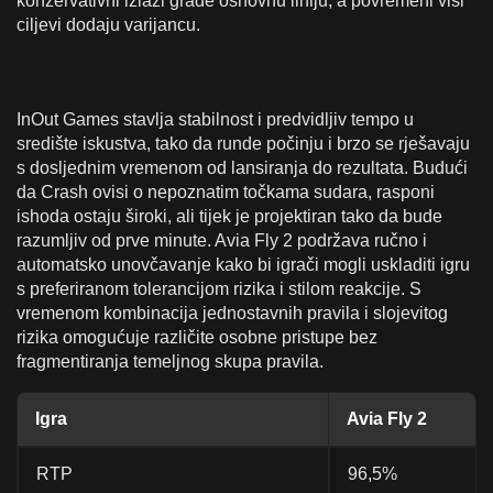
konzervativni izlazi grade osnovnu liniju, a povremeni viši
ciljevi dodaju varijancu.
InOut Games stavlja stabilnost i predvidljiv tempo u
središte iskustva, tako da runde počinju i brzo se rješavaju
s dosljednim vremenom od lansiranja do rezultata. Budući
da Crash ovisi o nepoznatim točkama sudara, rasponi
ishoda ostaju široki, ali tijek je projektiran tako da bude
razumljiv od prve minute. Avia Fly 2 podržava ručno i
automatsko unovčavanje kako bi igrači mogli uskladiti igru
s preferiranom tolerancijom rizika i stilom reakcije. S
vremenom kombinacija jednostavnih pravila i slojevitog
rizika omogućuje različite osobne pristupe bez
fragmentiranja temeljnog skupa pravila.
Igra
Avia Fly 2
RTP
96,5%